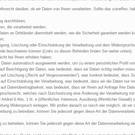
tsrecht darüber, ob wir Daten von Ihnen verarbeiten. Sollte das zutreffen, ha
:
ng durchführen;
en, die verarbeitet werden;
aten an Drittländer übermittelt werden, wie die Sicherheit garantiert werden k
en;
igung, Löschung oder Einschränkung der Verarbeitung und dem Widerspruchsr
örde beschweren können (Links zu diesen Behörden finden Sie weiter unten);
nicht bei Ihnen erhoben haben;
lso Daten automatisch ausgewertet werden, um zu einem persönlichen Profil vo
f Berichtigung der Daten, was bedeutet, dass wir Daten richtig stellen müssen
auf Löschung („Recht auf Vergessenwerden“), was konkret bedeutet, dass Sie
auf Einschränkung der Verarbeitung, was bedeutet, dass wir die Daten nur me
uf Datenübertragbarkeit, was bedeutet, dass wir Ihnen auf Anfrage Ihre Date
pruchsrecht, welches nach Durchsetzung eine Änderung der Verarbeitung mit s
rtikel 6 Abs. 1 lit. e (öffentliches Interesse, Ausübung öffentlicher Gewalt) ode
eitung Widerspruch einlegen. Wir prüfen danach so rasch wie möglich, ob w
bung zu betreiben, können Sie jederzeit gegen diese Art der Datenverarbeit
 zu betreiben, können Sie jederzeit gegen diese Art der Datenverarbeitung w