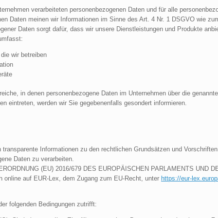
Unternehmen verarbeiteten personenbezogenen Daten und für alle personenbez
enen Daten meinen wir Informationen im Sinne des Art. 4 Nr. 1 DSGVO wie zu
gener Daten sorgt dafür, dass wir unsere Dienstleistungen und Produkte anbie
umfasst:
 die wir betreiben
ation
räte
ereiche, in denen personenbezogene Daten im Unternehmen über die genannten K
n eintreten, werden wir Sie gegebenenfalls gesondert informieren.
n transparente Informationen zu den rechtlichen Grundsätzen und Vorschrifte
ene Daten zu verarbeiten.
f die VERORDNUNG (EU) 2016/679 DES EUROPÄISCHEN PARLAMENTS UND DES 
ch online auf EUR-Lex, dem Zugang zum EU-Recht, unter
https://eur-lex.eur
der folgenden Bedingungen zutrifft: