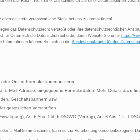
nden das Recht, nicht einer ausschließlich auf einer automatisierten Verarbe
oben gelistete verantwortliche Stelle bei uns zu kontaktieren!
gegen das Datenschutzrecht verstößt oder Ihre datenschutzrechtlichen Ansprü
ist für Österreich die Datenschutzbehörde, deren Website Sie unter
https://ww
e Informationen können Sie sich an die
Bundesbeauftragte für den Datenschutz
ail oder Online-Formular kommunizieren
, E-Mail-Adresse, eingegebene Formulardaten. Mehr Details dazu finde
den, Geschäftspartnern usw.
er gesetzlichen Vorschriften
nwilligung), Art. 6 Abs. 1 lit. b DSGVO (Vertrag), Art. 6 Abs. 1 lit. f D
 oder E-Mail kommunizieren, kann es zur Verarbeitung personenbezogener 