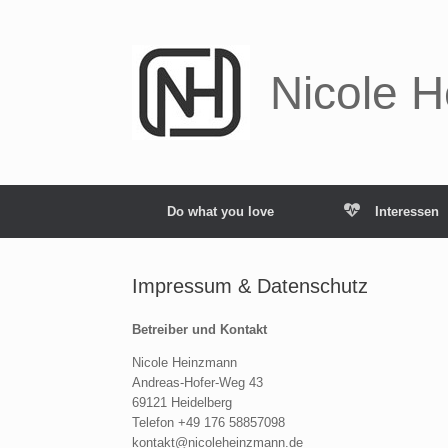
Zum
Inhalt
springen
Nicole 
Do what you love
Interessen
Impressum & Datenschutz
Betreiber und Kontakt
Nicole Heinzmann
Andreas-Hofer-Weg 43
69121 Heidelberg
Telefon +49 176 58857098
kontakt@nicoleheinzmann.de