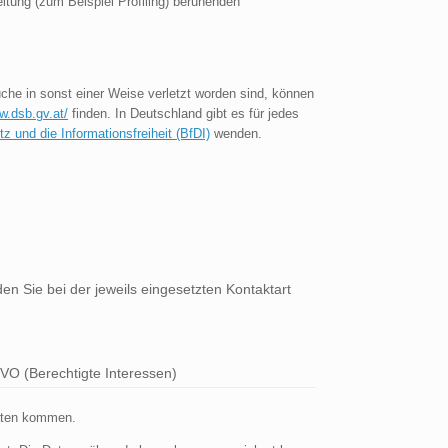
itung (zum Beispiel Profiling) beruhenden
che in sonst einer Weise verletzt worden sind, können
w.dsb.gv.at/
finden. In Deutschland gibt es für jedes
 und die Informationsfreiheit (BfDI)
wenden.
n Sie bei der jeweils eingesetzten Kontaktart
SGVO (Berechtigte Interessen)
Daten kommen.