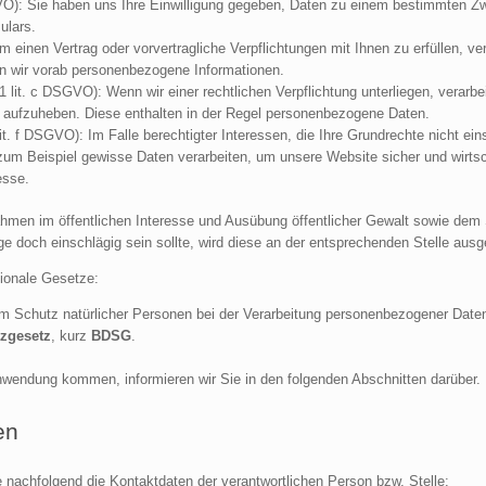
GVO): Sie haben uns Ihre Einwilligung gegeben, Daten zu einem bestimmten Zw
ulars.
m einen Vertrag oder vorvertragliche Verpflichtungen mit Ihnen zu erfüllen, ve
en wir vorab personenbezogene Informationen.
1 lit. c DSGVO): Wenn wir einer rechtlichen Verpflichtung unterliegen, verarbe
g aufzuheben. Diese enthalten in der Regel personenbezogene Daten.
lit. f DSGVO): Im Falle berechtigter Interessen, die Ihre Grundrechte nicht ei
m Beispiel gewisse Daten verarbeiten, um unsere Website sicher und wirtscha
esse.
en im öffentlichen Interesse und Ausübung öffentlicher Gewalt sowie dem Sc
ge doch einschlägig sein sollte, wird diese an der entsprechenden Stelle aus
ionale Gesetze:
 Schutz natürlicher Personen bei der Verarbeitung personenbezogener Daten
zgesetz
, kurz
BDSG
.
Anwendung kommen, informieren wir Sie in den folgenden Abschnitten darüber.
en
 nachfolgend die Kontaktdaten der verantwortlichen Person bzw. Stelle: