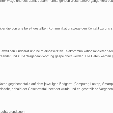
 Ihrer Frage und des damit zusammenhängenden Geschäftsvorgangs verarbeit
 über die von uns bereit gestellten Kommunikationswege den Kontakt zu uns 
 jeweiligen Endgerät und beim eingesetzten Telekommunikationsanbieter ps
endet und zur Anfragebeantwortung gespeichert werden. Die Daten werden ge
Daten gegebenenfalls auf dem jeweiligen Endgerät (Computer, Laptop, Smart
löscht, sobald der Geschäftsfall beendet wurde und es gesetzliche Vorgaben
Rechtsgrundlagen: