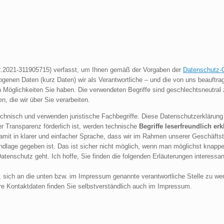
2.2021-311905715) verfasst, um Ihnen gemäß der Vorgaben der
Datenschutz-
enen Daten (kurz Daten) wir als Verantwortliche – und die von uns beauftragte
 Möglichkeiten Sie haben. Die verwendeten Begriffe sind geschlechtsneutral 
, die wir über Sie verarbeiten.
chnisch und verwenden juristische Fachbegriffe. Diese Datenschutzerklärung 
r Transparenz förderlich ist, werden technische
Begriffe leserfreundlich erk
amit in klarer und einfacher Sprache, dass wir im Rahmen unserer Geschäfts
dlage gegeben ist. Das ist sicher nicht möglich, wenn man möglichst knappe,
tenschutz geht. Ich hoffe, Sie finden die folgenden Erläuterungen interessant 
, sich an die unten bzw. im Impressum genannte verantwortliche Stelle zu w
ere Kontaktdaten finden Sie selbstverständlich auch im Impressum.